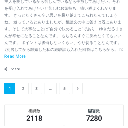
主人を愛しているから苦しんでいるなら手放してあげたい。それ
を受け入れてあげたいと苦しむお気持ち、痛い程よくわかりま
す。 きっとたくさん辛い思いを乗り越えてこられたんでしょう
ね。 迷っているとありましたが、相談文の中に答えは既にありま
す。そして大事なことは“自分で決めること”であり、ゆきだるまさ
んが幸せになることなんです。 もちろんすぐに決めなくてもいい
んです。 ポイントは後悔しないくらい、やり切ることなんです。
↓別居してから離婚した私の経験談も入れた回答はこちらから。 ht
Read More
Share
1
2
3
…
5
Sidebar
Stats
2118
7280