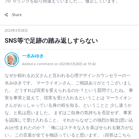
75/ ※リンクを貼り間違えていました…。修正しています。
Share
2023年3月28日
SNS等で足跡の踏み返しすらない
一水みゆき
Added a comment on 2023年3月28日 at 19:42
なぜか頼れるお父さんと言われる心理デザインカウンセラーの一
水みゆきです。 マーライオンさん、ご相談ありがとうございまし
た。 どうすれば現実を変えられるのか？という質問でしたね。 事
実を事実と捉えて、現実を受け入れるということは マーライオン
さんがおっしゃっている身の程を知る。ということと 少し違うか
な、と私は思いました。 まずはご自身の気持ちを否定せず、事実
を認識して受け入れること。 それからなぜこの強烈か観念(思い込
み)が生まれたのか？ 「俺にはステキな人を喜ばせられる魅力がな
い」 この言葉が全てを物語っていると思います。 ↓回答はこちら