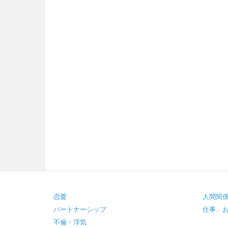
Footer
恋愛
人間関
パートナーシップ
仕事、
不倫・浮気