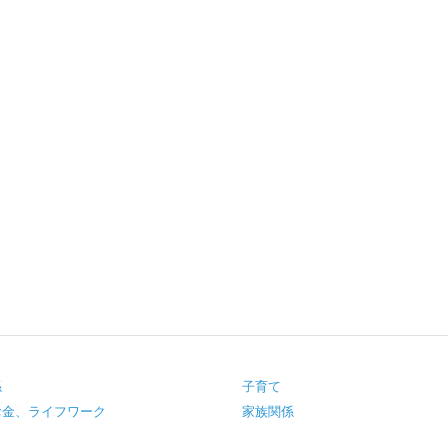
係
子育て
お金、ライフワーク
家族関係