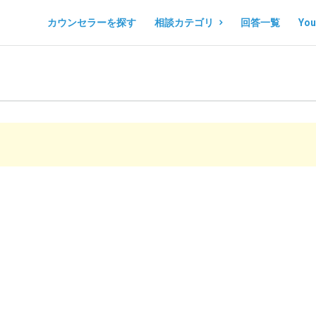
コ
コ
カウンセラーを探す
相談カテゴリ
回答一覧
Yo
コ
コ
ロ
ロ
ノ
ノ
マ
マ
ル
ル
シ
シ
ェ
ェ
Navigation