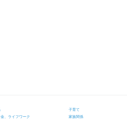
係
子育て
お金、ライフワーク
家族関係