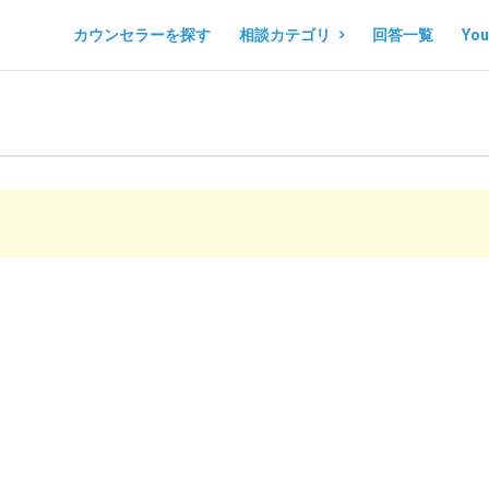
コ
コ
カウンセラーを探す
相談カテゴリ
回答一覧
Yo
コ
コ
ロ
ロ
ノ
ノ
マ
マ
ル
ル
シ
シ
ェ
ェ
Navigation