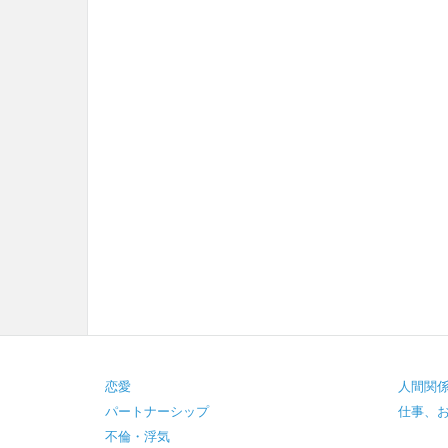
Footer
恋愛
人間関
パートナーシップ
仕事、
不倫・浮気