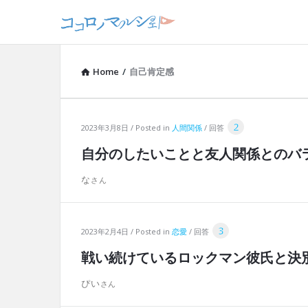
Home
/
自己肯定感
2
コ
2023年3月8日
Posted in
人間関係
回答
自分のしたいことと友人関係とのバ
コ
な
ロ
ノ
3
2023年2月4日
Posted in
恋愛
回答
マ
戦い続けているロックマン彼氏と決
ル
ぴい
シ