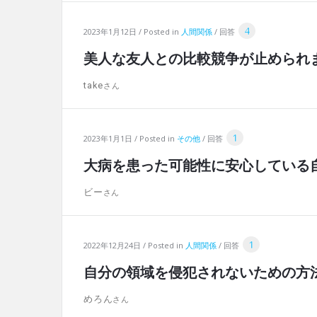
4
2023年1月12日
Posted in
人間関係
回答
美人な友人との比較競争が止められ
take
1
2023年1月1日
Posted in
その他
回答
大病を患った可能性に安心している
ビー
1
2022年12月24日
Posted in
人間関係
回答
自分の領域を侵犯されないための方
めろん