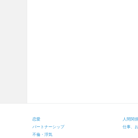
Footer
恋愛
人間関
パートナーシップ
仕事、
不倫・浮気