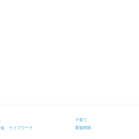
係
子育て
お金、ライフワーク
家族関係