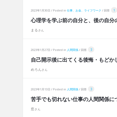
ェ
1
2023年1月30日
Posted in
仕事、お金、ライフワーク
回答
Latest
心理学を学ぶ前の自分と、後の自分
Articles
まる
3
2023年1月27日
Posted in
人間関係
回答
自己開示後に出てくる後悔・もどか
めろん
3
2023年1月13日
Posted in
人間関係
回答
苦手でも切れない仕事の人間関係に
窓