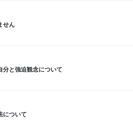
ません
自分と強迫観念について
法について