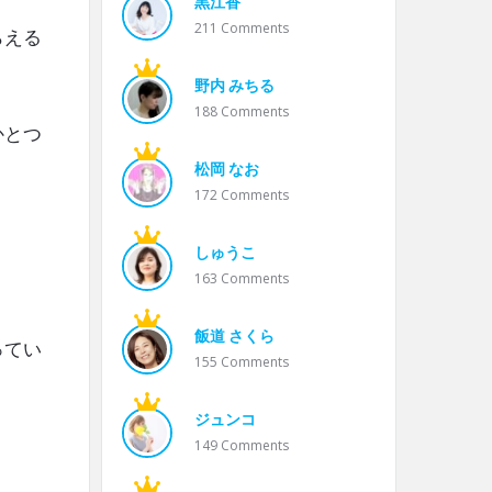
黒江香
211
Comments
らえる
野内 みちる
188
Comments
かとつ
松岡 なお
172
Comments
しゅうこ
163
Comments
飯道 さくら
ってい
155
Comments
ジュンコ
149
Comments