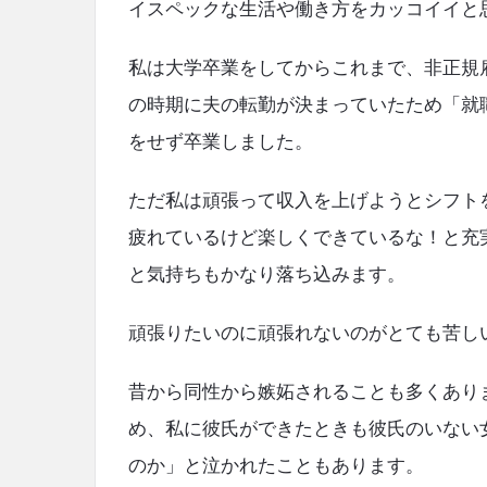
o
イスペックな生活や働き方をカッコイイと
ェ
k
Latest
私は大学卒業をしてからこれまで、非正規
の時期に夫の転勤が決まっていたため「就
Articles
をせず卒業しました。
ただ私は頑張って収入を上げようとシフト
疲れているけど楽しくできているな！と充
と気持ちもかなり落ち込みます。
頑張りたいのに頑張れないのがとても苦し
昔から同性から嫉妬されることも多くあり
め、私に彼氏ができたときも彼氏のいない
のか」と泣かれたこともあります。