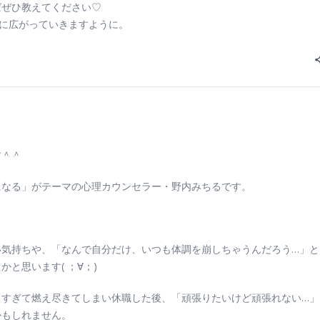
ばぜひ教えてください♡
かに広がっていきますように。
す＾＾
になる」がテーマの心理カウンセラー・野内みちるです。
い気持ちや、「なんで自分だけ、いつも体調を崩しちゃうんだろう…」と
と思います( ；∀；)
りすぎて燃え尽きてしまい休職した後、「頑張りたいけど頑張れない…」
かもしれません。