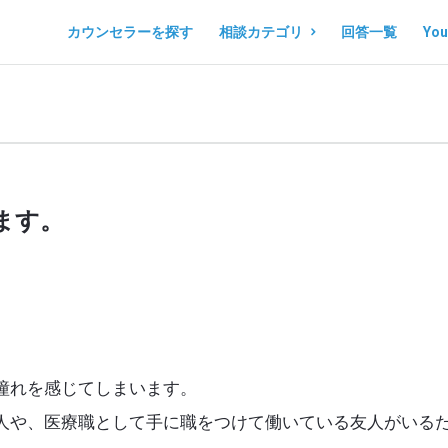
コ
コ
カウンセラーを探す
相談カテゴリ
回答一覧
Yo
コ
コ
ロ
ロ
。
ノ
ノ
マ
マ
ル
ル
ます。
シ
シ
ェ
ェ
Navigation
憧れを感じてしまいます。
人や、医療職として手に職をつけて働いている友人がいる