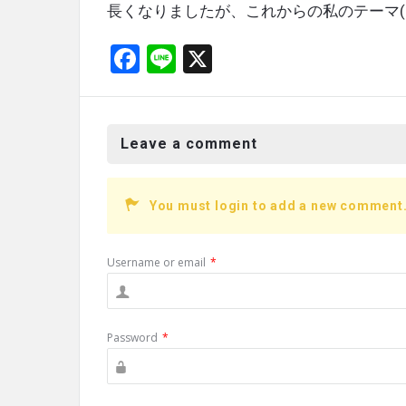
長くなりましたが、これからの私のテーマ
F
Li
X
a
n
ce
e
b
Leave a comment
o
o
You must login to add a new comment
k
Username or email
*
Password
*