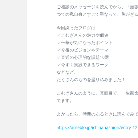
ご相談のメッセージを読んでから、「頑
つての私自身とすごく重なって、胸がぎ
今回綴ったブログは
✓こむぎさんの魅力や価値
✓一華が気になったポイント
✓今後のビジョンやテーマ
✓直近の心理的な課題10選
✓今すぐ実践できるワーク
などなど、
たくさんのものを盛り込みました！
こむぎさんのように、真面目で、一生懸
てます。
よかったら、時間のあるときに読んでみ
https://ameblo.jp/ichihanashiori/entry-