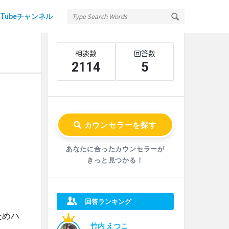
uTubeチャンネル
Sidebar
Stats
2114
5
あなたに合ったカウンセラーが
きっと見つかる！
回答ランキング
ためハ
竹内 えつこ