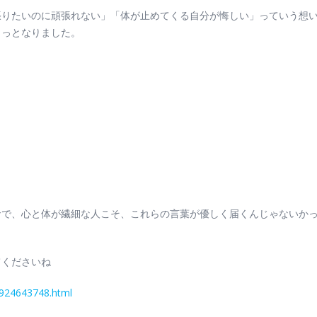
張りたいのに頑張れない」「体が止めてくる自分が悔しい」っていう想
ゅっとなりました。
命で、心と体が繊細な人こそ、これらの言葉が優しく届くんじゃないか
てくださいね
12924643748.html