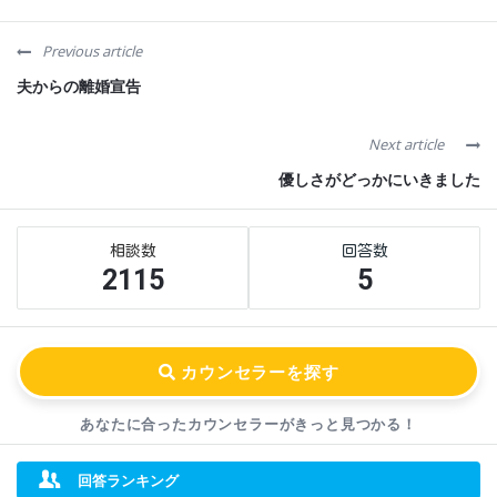
Previous article
夫からの離婚宣告
Next article
優しさがどっかにいきました
Sidebar
Stats
2115
5
あなたに合ったカウンセラーが
きっと見つかる！
回答ランキング