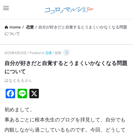
Home
/
恋愛
/
自分が好きだと自覚するとうまくいかなくなる問題
について
コ
5
2025年6月23日
Posted in
恋愛
回答
コ
自分が好きだと自覚するとうまくいかなくなる問題
ロ
について
ノ
はなともも
マ
F
Li
X
ル
a
n
シ
初めまして。
ce
e
ェ
b
事あるごとに根本先生のブログを拝見して、自分でも
Latest
o
内観しながら過ごしているものです。今回、どうして