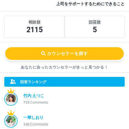
上司をサポートするためにできること
Sidebar
Stats
2115
5
あなたに合ったカウンセラーが
きっと見つかる！
回答ランキング
竹内 えつこ
758
Comments
一華しおり
346
Comments