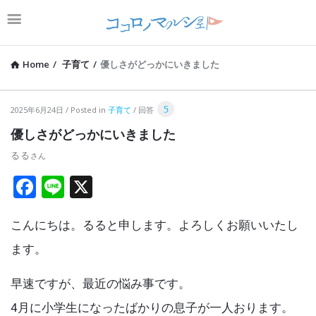
Home
/
子育て
/
優しさがどっかにいきました
コ
5
2025年6月24日
Posted in
子育て
回答
コ
優しさがどっかにいきました
ロ
るる
ノ
F
Li
X
マ
a
n
ル
こんにちは。るると申します。よろしくお願いいたし
ce
e
シ
b
ます。
ェ
o
Latest
早速ですが、最近の悩み事です。
o
Articles
4月に小学生になったばかりの息子が一人おります。