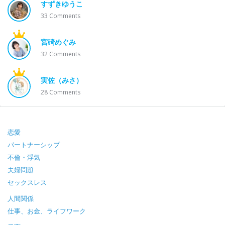
すずきゆうこ
33
Comments
宮碕めぐみ
32
Comments
実佐（みさ）
28
Comments
Footer
恋愛
パートナーシップ
不倫・浮気
夫婦問題
セックスレス
人間関係
仕事、お金、ライフワーク