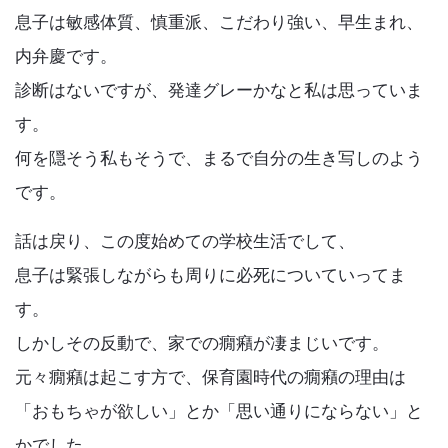
k
息子は敏感体質、慎重派、こだわり強い、早生まれ、
内弁慶です。
診断はないですが、発達グレーかなと私は思っていま
す。
何を隠そう私もそうで、まるで自分の生き写しのよう
です。
話は戻り、この度始めての学校生活でして、
息子は緊張しながらも周りに必死についていってま
す。
しかしその反動で、家での癇癪が凄まじいです。
元々癇癪は起こす方で、保育園時代の癇癪の理由は
「おもちゃが欲しい」とか「思い通りにならない」と
かでした。