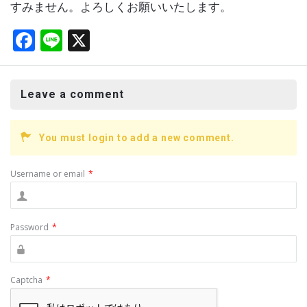
すみません。よろしくお願いいたします。
F
Li
X
a
n
ce
e
Leave a comment
b
o
You must login to add a new comment.
o
k
Username or email
*
Password
*
Captcha
*