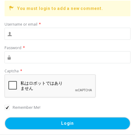
o
You must login to add a new comment.
o
k
Username or email
*
Password
*
Captcha
*
Remember Me!