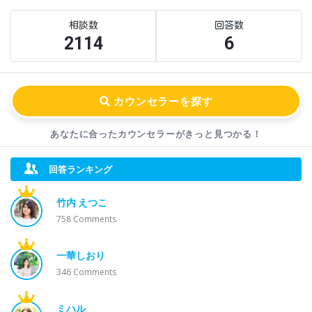
Sidebar
Stats
2114
6
あなたに合ったカウンセラーが
きっと見つかる！
回答ランキング
竹内 えつこ
758
Comments
一華しおり
346
Comments
ミハル