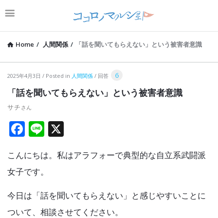
Home
/
人間関係
/
「話を聞いてもらえない」という被害者意識
コ
6
2025年4月3日
Posted in
人間関係
回答
コ
「話を聞いてもらえない」という被害者意識
ロ
サチ
ノ
F
Li
X
マ
a
n
ル
こんにちは。私はアラフォーで典型的な自立系武闘派
ce
e
シ
b
女子です。
ェ
o
Latest
今日は「話を聞いてもらえない」と感じやすいことに
o
Articles
ついて、相談させてください。