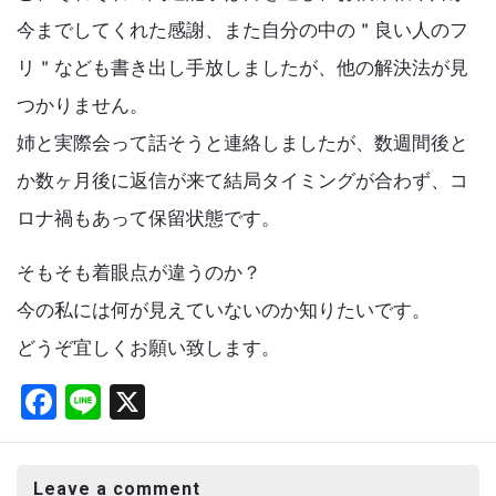
今までしてくれた感謝、また自分の中の＂良い人のフ
リ＂なども書き出し手放しましたが、他の解決法が見
つかりません。
姉と実際会って話そうと連絡しましたが、数週間後と
か数ヶ月後に返信が来て結局タイミングが合わず、コ
ロナ禍もあって保留状態です。
そもそも着眼点が違うのか？
今の私には何が見えていないのか知りたいです。
どうぞ宜しくお願い致します。
F
Li
X
a
n
ce
e
Leave a comment