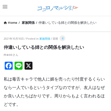
Home
/
家族関係
/
仲違いしている姉との関係を解決したい
コ
4
2021年10月10日
Posted in
家族関係
回答
コ
仲違いしている姉との関係を解決したい
ロ
maco
ノ
F
Li
X
マ
a
n
ル
私は毒舌キャラで他人に媚を売ったり忖度するくらい
ce
e
シ
b
なら一人でいるというタイプなのですが、友人はなぜ
ェ
o
か良い人たちばかりです。周りからもよく言われるほ
Latest
o
どです。
Articles