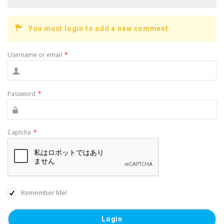
b
o
You must login to add a new comment.
o
k
Username or email
*
Password
*
Captcha
*
Remember Me!