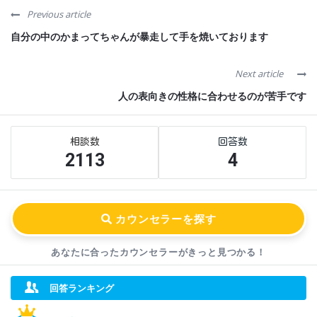
Previous article
自分の中のかまってちゃんが暴走して手を焼いております
Next article
人の表向きの性格に合わせるのが苦手です
Sidebar
Stats
2113
4
あなたに合ったカウンセラーが
きっと見つかる！
回答ランキング