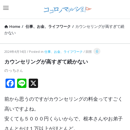
Home
/
仕事、お金、ライフワーク
/
カウンセリングが高すぎて続
かない
コ
6
2024年4月14日
Posted in
仕事、お金、ライフワーク
回答
コ
カウンセリングが高すぎて続かない
ロ
のっち
ノ
F
Li
X
マ
a
n
ル
前から思うのですがカウンセリングの料金ってすごく
ce
e
シ
b
高いですよね。
ェ
o
安くても５０００円くらいからで、根本さんやお弟子
Latest
o
さんとかは１万以上がほとんど。