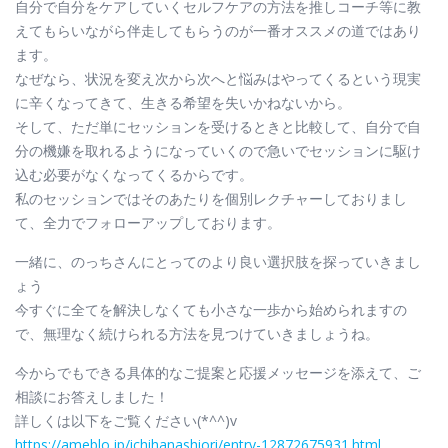
自分で自分をケアしていくセルフケアの方法を推しコーチ等に教
えてもらいながら伴走してもらうのが一番オススメの道ではあり
ます。
なぜなら、状況を変え次から次へと悩みはやってくるという現実
に辛くなってきて、生きる希望を失いかねないから。
そして、ただ単にセッションを受けるときと比較して、自分で自
分の機嫌を取れるようになっていくので急いでセッションに駆け
込む必要がなくなってくるからです。
私のセッションではそのあたりを個別レクチャーしておりまし
て、全力でフォローアップしております。
一緒に、のっちさんにとってのより良い選択肢を探っていきまし
ょう
今すぐに全てを解決しなくても小さな一歩から始められますの
で、無理なく続けられる方法を見つけていきましょうね。
今からでもできる具体的なご提案と応援メッセージを添えて、ご
相談にお答えしました！
詳しくは以下をご覧ください(*^^)v
https://ameblo.jp/ichihanashiori/entry-12872675931.html