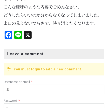
こんな嫌味のような内容でごめんなさい。
どうしたらいいのか分からなくなってしまいました。
出口の見えないつらさで、時々消えたくなります。
F
Li
X
a
n
ce
e
Leave a comment
b
o
You must login to add a new comment.
o
k
Username or email
*
Password
*