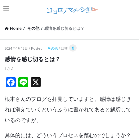
Home
/
その他
/
感情を感じ切るとは？
コ
8
2024年4月13日
Posted in
その他
回答
コ
感情を感じ切るとは？
ロ
T
ノ
F
Li
X
マ
a
n
ル
根本さんのブログを拝見していますと、感情は感じき
ce
e
シ
b
れば消えていくというふうに書かれてあると解釈して
ェ
o
いるのですが、
Latest
o
Articles
具体的には、どういうプロセスを踏むのでしょうか？