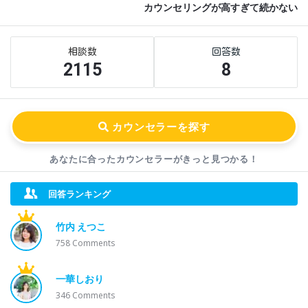
カウンセリングが高すぎて続かない
Sidebar
Stats
2115
8
あなたに合ったカウンセラーが
きっと見つかる！
回答ランキング
竹内 えつこ
758
Comments
一華しおり
346
Comments