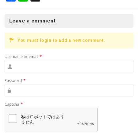
a
n
ce
e
Leave a comment
b
o
You must login to add a new comment.
o
k
Username or email
*
Password
*
Captcha
*