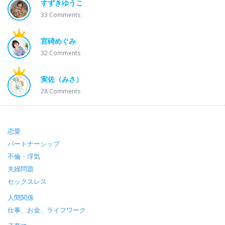
すずきゆうこ
33
Comments
宮碕めぐみ
32
Comments
実佐（みさ）
28
Comments
Footer
恋愛
パートナーシップ
不倫・浮気
夫婦問題
セックスレス
人間関係
仕事、お金、ライフワーク