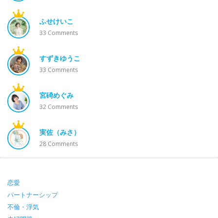
ふせけいこ
33
Comments
すずきゆうこ
33
Comments
宮碕めぐみ
32
Comments
実佐（みさ）
28
Comments
Footer
恋愛
パートナーシップ
不倫・浮気