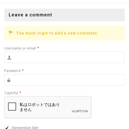
a
n
ce
e
Leave a comment
b
o
You must login to add a new comment.
o
k
Username or email
*
Password
*
Captcha
*
Remember Me!