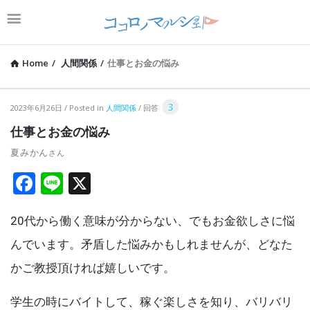
Home
/
人間関係
/
仕事とお金の悩み
コ
3
2023年6月26日
Posted in
人間関係
回答
コ
仕事とお金の悩み
ロ
夏みかん
ノ
F
Li
X
マ
a
n
ル
20代から働く意味が分からない、でもお金欲しさに悩
ce
e
シ
b
んでいます。矛盾した悩みかもしれませんが、どなた
ェ
o
かご教授頂ければ嬉しいです。
Latest
o
Articles
学生の時にバイトして、稼ぐ楽しさを知り、バリバリ