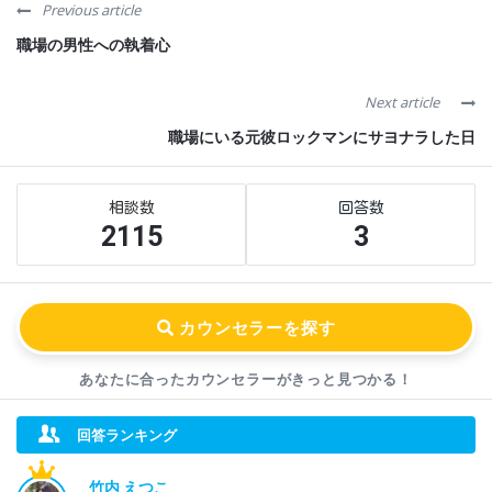
Previous article
職場の男性への執着心
Next article
職場にいる元彼ロックマンにサヨナラした日
Sidebar
Stats
2115
3
あなたに合ったカウンセラーが
きっと見つかる！
回答ランキング
竹内 えつこ