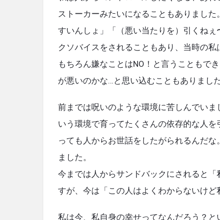
o
ェ
ストーカーみたいになることもありました
k
Latest
すいんしょ」「（悪い当たりを）引くねぇ
クソバイスをされることもあり、当時の私
Articles
もちろん嫌なことはNO！と言うこともで
が悪いのかな…と思い込むこともありまし
前までは呪いのような環境に苦しんでいま
いう環境で育ってたくさんの依存的な人を
っても人からお世話をしたがられるんだな
ました。
今までは人からサンドバックにされると「
すが、今は「この人はよくわからないけど
私は今、私自身の幸せってなんだろう？と