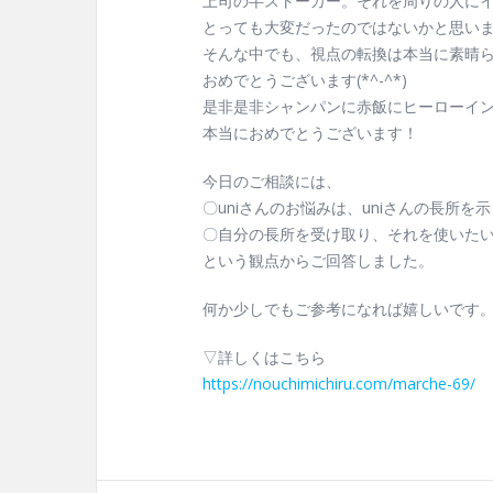
上司の半ストーカー。それを周りの人に
とっても大変だったのではないかと思い
そんな中でも、視点の転換は本当に素晴
おめでとうございます(*^-^*)
是非是非シャンパンに赤飯にヒーローイ
本当におめでとうございます！
今日のご相談には、
〇uniさんのお悩みは、uniさんの長所を
〇自分の長所を受け取り、それを使いた
という観点からご回答しました。
何か少しでもご参考になれば嬉しいです
▽詳しくはこちら
https://nouchimichiru.com/marche-69/