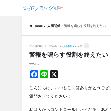
Home
/
人間関係
/
警報を鳴らす役割を終えたい
3
コ
2022年10月5日
Posted in
人間関係
回答
警報を鳴らす役割を終えたい
コ
uni
ロ
F
Li
X
ノ
a
n
マ
こんにちは、いつもご回答ありがとうござ
ce
e
ル
b
質問させてください！
o
シ
私は人からコントロールしたくなる、あれ