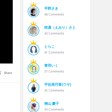
平野さき
46
Comments
咲凛（えみり）さと
42
Comments
とらこ
41
Comments
青羽いく
37
Comments
Share
宇佐美円香(ウサ)
35
Comments
桐山 慶子
33
Comments