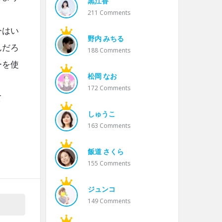
黒江香
211
Comments
今はい
野内 みちる
んだろ
188
Comments
ーを使
松岡 なお
172
Comments
て
しゅうこ
163
Comments
飯道 さくら
155
Comments
ジュンコ
149
Comments