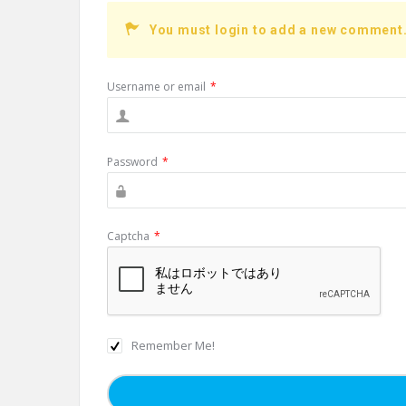
o
You must login to add a new comment
k
Username or email
*
Password
*
Captcha
*
Remember Me!