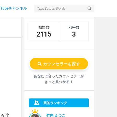
uTubeチャンネル
Sidebar
Stats
2115
3
あなたに合ったカウンセラーが
きっと見つかる！
回答ランキング
司が半
竹内 えつこ