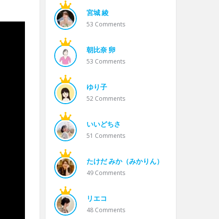
宮城 綾
53
Comments
朝比奈 卵
53
Comments
ゆり子
52
Comments
いいどちさ
51
Comments
たけだ みか（みかりん）
49
Comments
リエコ
48
Comments