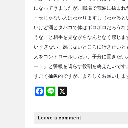
になってきましたが、職場で荒波に揉まれ
幸せじゃない人はわかりますし（わかると
いけど酒とタバコで体はボロボロだろうな
うな、と相手を見ながらなんとなく感じま
いすぎない、感じないところに行きたいと
人をコントロールしたい、子分に置きたい
ー！」と警報を鳴らす役割を終えたいです
すごく抽象的ですが、よろしくお願いしま
F
Li
X
a
n
ce
e
b
Leave a comment
o