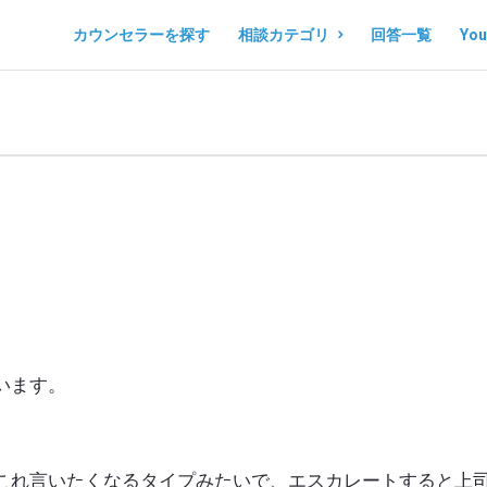
コ
コ
カウンセラーを探す
相談カテゴリ
回答一覧
Yo
コ
コ
ロ
ロ
ノ
ノ
マ
マ
ル
ル
シ
シ
ェ
ェ
Navigation
います。
これ言いたくなるタイプみたいで、エスカレートすると上