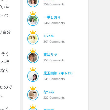
758
Comments
言いや
立って
一華しおり
346
Comments
り自分
ミハル
301
Comments
、そう
渡辺サヤ
252
Comments
こへ行
になり
児玉由加（キャロ）
245
Comments
たので
なつみ
た。
227
Comments
るよう