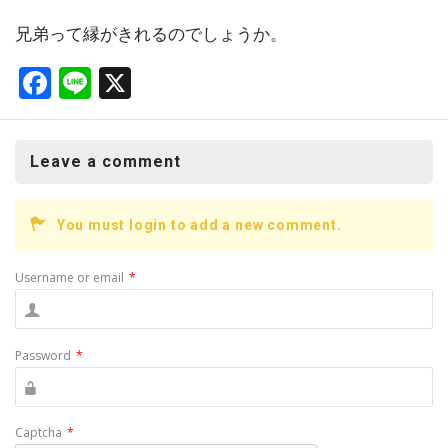
兄弟って縁がきれるのでしょうか。
F
Li
X
a
n
ce
e
Leave a comment
b
o
You must login to add a new comment.
o
k
Username or email
*
Password
*
Captcha
*