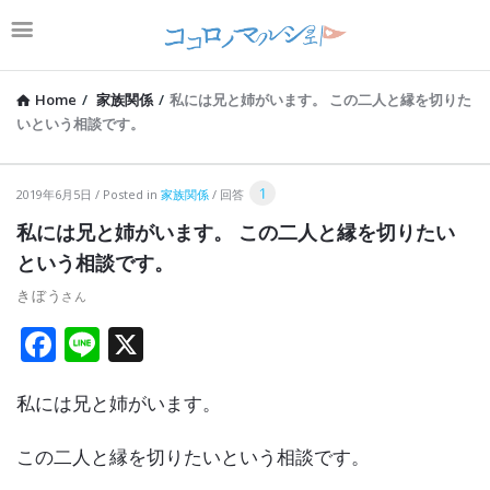
Home
/
家族関係
/
私には兄と姉がいます。 この二人と縁を切りた
いという相談です。
コ
1
2019年6月5日
Posted in
家族関係
回答
コ
私には兄と姉がいます。 この二人と縁を切りたい
ロ
という相談です。
ノ
きぼう
マ
F
Li
X
ル
a
n
シ
私には兄と姉がいます。
ce
e
ェ
b
Latest
この二人と縁を切りたいという相談です。
o