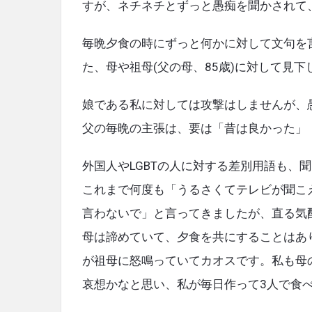
o
すが、ネチネチとずっと愚痴を聞かされて
ェ
k
Latest
毎晩夕食の時にずっと何かに対して文句を
た、母や祖母(父の母、85歳)に対して見
Articles
娘である私に対しては攻撃はしませんが、
父の毎晩の主張は、要は「昔は良かった」
外国人やLGBTの人に対する差別用語も、
これまで何度も「うるさくてテレビが聞こ
言わないで」と言ってきましたが、直る気
母は諦めていて、夕食を共にすることはあ
が祖母に怒鳴っていてカオスです。私も母
哀想かなと思い、私が毎日作って3人で食