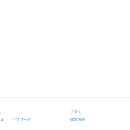
係
子育て
お金、ライフワーク
家族関係