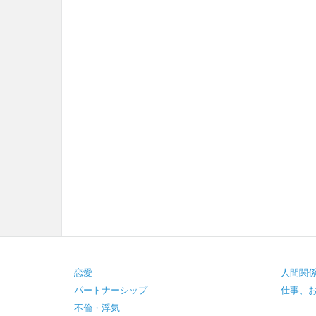
Footer
恋愛
人間関
パートナーシップ
仕事、
不倫・浮気