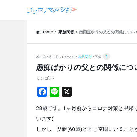
Home
/
家族関係
/
愚痴ばかりの父との関係につい
1
コ
2020年4月11日
Posted in
家族関係
回答
愚痴ばかりの父との関係につ
コ
リンゴ
ロ
F
Li
X
ノ
a
n
マ
28歳です。1ヶ月前からコロナ対策と里帰
ce
e
ル
b
います)
o
しかし、父親(60歳)と同じ空間にいるこ
シ