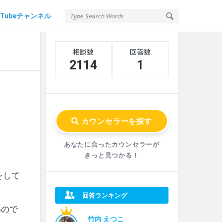
uTubeチャンネル
Sidebar
Stats
2114
1
あなたに合ったカウンセラーが
きっと見つかる！
をして
回答ランキング
いので
竹内 えつこ