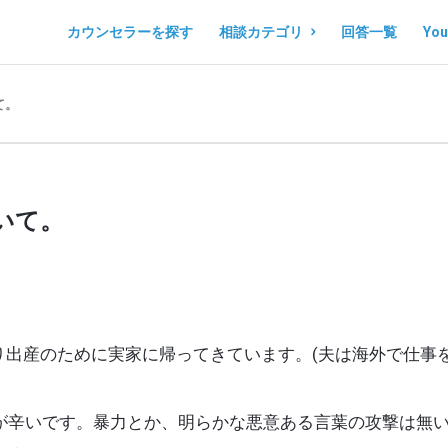
コ
コ
カウンセラーを探す
相談カテゴリ
回答一覧
Yo
コ
コ
ロ
ロ
て。
ノ
ノ
マ
マ
ル
ル
いて。
シ
シ
ェ
ェ
Navigation
り出産のために実家に帰ってきています。(夫は海外で仕事
とが辛いです。暴力とか、明らかな悪意ある言葉の攻撃は無