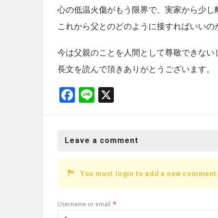
心の低温火傷がもう限界で、実家から少し
これから父とのどのように接すればいいの
今は父親のことを人間として尊敬できない
長文を読んで頂きありがとうございます。
F
Li
X
a
n
ce
e
b
Leave a comment
o
o
You must login to add a new comment
k
Username or email
*