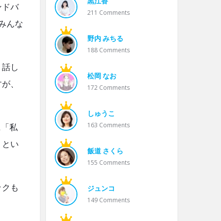
黒江香
ンドバ
211
Comments
みんな
野内 みちる
188
Comments
。話し
松岡 なお
すが、
172
Comments
しゅうこ
163
Comments
.「私
」とい
飯道 さくら
155
Comments
ックも
ジュンコ
149
Comments