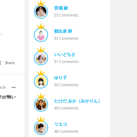
宮城 綾
53
Comments
朝比奈 卵
ん。
53
Comments
いいどちさ
51
Comments
Share
ゆり子
50
Comments
icle
のが怖い
たけだ みか（みかりん）
49
Comments
リエコ
48
Comments