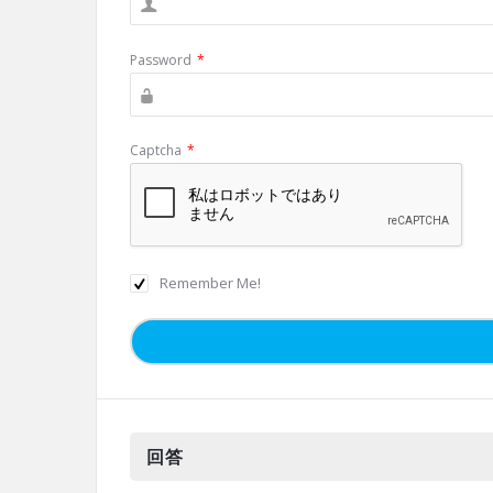
Password
*
Captcha
*
Remember Me!
回答