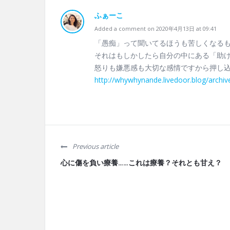
ふぁーこ
Added a comment on 2020年4月13日 at 09:41
「愚痴」って聞いてるほうも苦しくなる
それはもしかしたら自分の中にある「助
怒りも嫌悪感も大切な感情ですから押し
http://whywhynande.livedoor.blog/archi
Previous article
心に傷を負い療養……これは療養？それとも甘え？