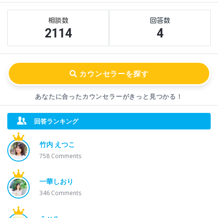
Sidebar
Stats
2114
4
あなたに合ったカウンセラーが
きっと見つかる！
回答ランキング
竹内 えつこ
758
Comments
一華しおり
346
Comments