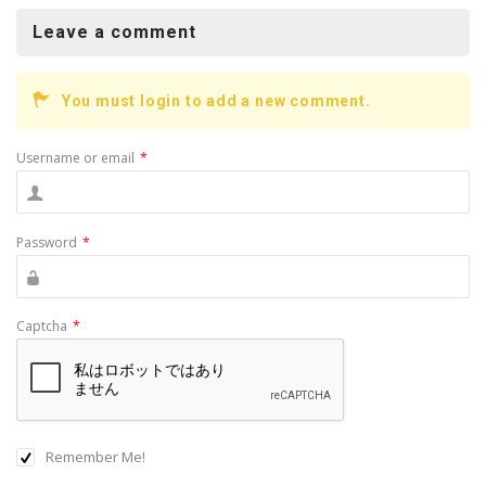
b
o
Leave a comment
o
k
You must login to add a new comment.
Username or email
*
Password
*
Captcha
*
Remember Me!