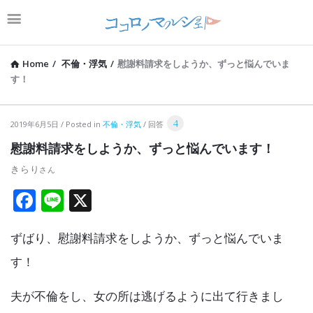
Home
/
不倫・浮気
/
慰謝料請求をしようか、ずっと悩んでいま
す！
コ
4
2019年6月5日
Posted in
不倫・浮気
回答
コ
慰謝料請求をしようか、ずっと悩んでいます！
ロ
きらり
ノ
F
Li
X
マ
a
n
ル
ずばり、慰謝料請求をしようか、ずっと悩んでいま
ce
e
シ
b
す！
ェ
o
Latest
夫が不倫をし、女の所は逃げるように出て行きまし
o