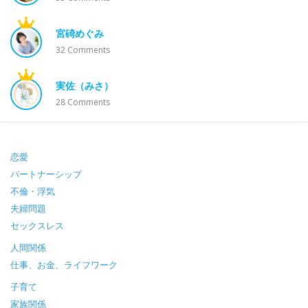
宮碕めぐみ
32
Comments
実佐（みさ）
28
Comments
Footer
恋愛
パートナーシップ
不倫・浮気
夫婦問題
セックスレス
人間関係
仕事、お金、ライフワーク
子育て
家族関係