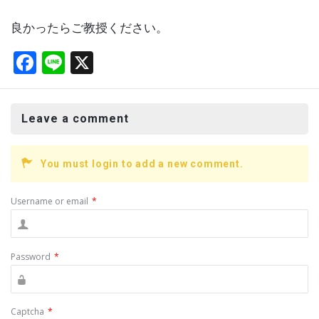
良かったらご教授ください。
F
Li
X
a
n
ce
e
Leave a comment
b
o
You must login to add a new comment.
o
k
Username or email
*
Password
*
Captcha
*