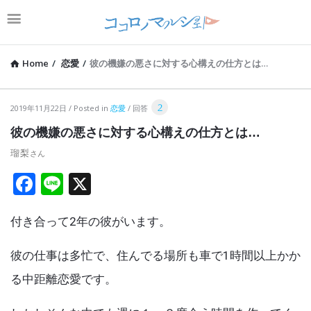
Home
/
恋愛
/
彼の機嫌の悪さに対する心構えの仕方とは…
コ
2
2019年11月22日
Posted in
恋愛
回答
コ
彼の機嫌の悪さに対する心構えの仕方とは…
ロ
瑠梨
ノ
F
Li
X
マ
a
n
ル
付き合って2年の彼がいます。
ce
e
シ
b
ェ
彼の仕事は多忙で、住んでる場所も車で1時間以上かか
o
Latest
る中距離恋愛です。
o
Articles