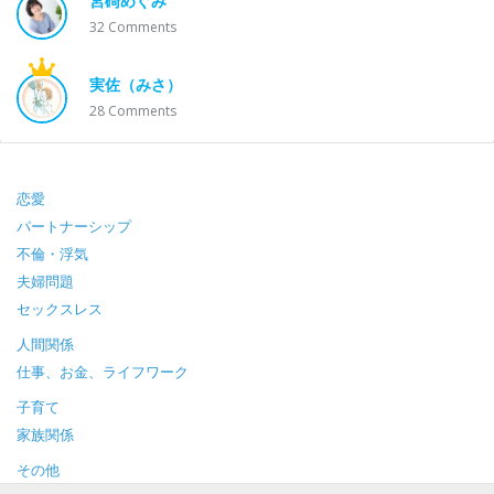
宮碕めぐみ
32
Comments
実佐（みさ）
28
Comments
Footer
恋愛
パートナーシップ
不倫・浮気
夫婦問題
セックスレス
人間関係
仕事、お金、ライフワーク
子育て
家族関係
その他