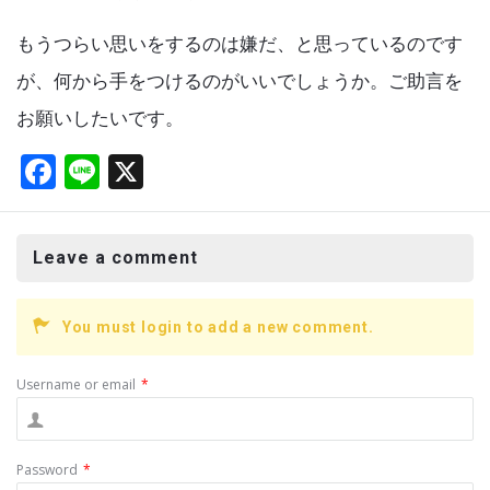
もうつらい思いをするのは嫌だ、と思っているのです
が、何から手をつけるのがいいでしょうか。ご助言を
お願いしたいです。
F
Li
X
a
n
ce
e
Leave a comment
b
o
You must login to add a new comment.
o
k
Username or email
*
Password
*