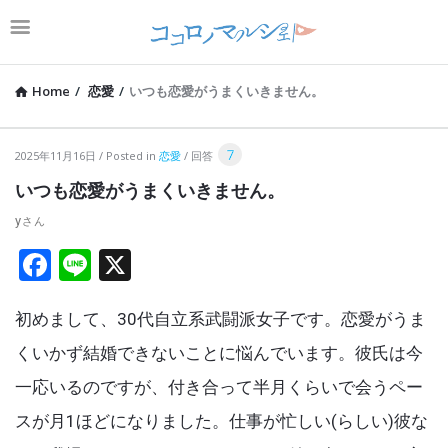
Home
/
恋愛
/
いつも恋愛がうまくいきません。
コ
7
2025年11月16日
Posted in
恋愛
回答
コ
いつも恋愛がうまくいきません。
ロ
y
ノ
F
Li
X
マ
a
n
ル
初めまして、30代自立系武闘派女子です。恋愛がうま
ce
e
シ
b
くいかず結婚できないことに悩んでいます。彼氏は今
ェ
o
一応いるのですが、付き合って半月くらいで会うペー
Latest
o
スが月1ほどになりました。仕事が忙しい(らしい)彼な
Articles