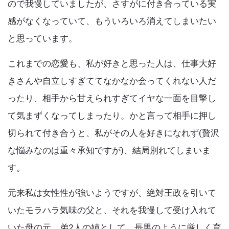
k
ので我慢していましたが、さすがに付き合っている実
感がなくなっていて、もういろいろ消えてしまいたい
と思っています。
これまでの恋愛も、私が好きと思った人は、仕事大好
きさんや自立しすぎててなかなか会ってくれない人だ
ったり、相手から甘えられすぎてイヤな一面を目撃し
て気まずくなってしまったり。かと言って相手に押し
切られて付き合うと、私がその人を好きになれず(贅沢
な悩みなのは重々承知ですが)、結局別れてしまいま
す。
元来私は女性性が強いようですが、絶対王政を引いて
いたモラハラ気味の父と、それを我慢して受け入れて
いた母の元、弟2人の姉として、長男のように厳しく育