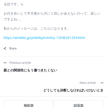
る話です。ら
お付き合いして半月後から月に１回しか会えないのって、寂しい
ですよね…。
私からのメッセージは、こちらになります。
https://ameblo.jp/ymknkym/entry-12946261294.html
Share
Previous article
親との関係性にもう傷つきたくない
Next article
どうしても決断しなければいけないとき
Sidebar
Stats