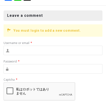
a
n
ce
e
Leave a comment
b
o
You must login to add a new comment.
o
k
Username or email
*
Password
*
Captcha
*