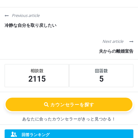
Previous article
冷静な自分を取り戻したい
Next article
夫からの離婚宣告
Sidebar
Stats
2115
5
あなたに合ったカウンセラーが
きっと見つかる！
回答ランキング