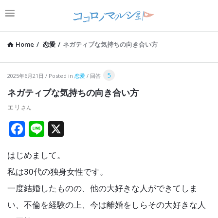
Home
/
恋愛
/
ネガティブな気持ちの向き合い方
コ
5
2025年6月21日
Posted in
恋愛
回答
コ
ネガティブな気持ちの向き合い方
ロ
エリ
ノ
F
Li
X
マ
a
n
ル
はじめまして。
ce
e
シ
b
私は30代の独身女性です。
ェ
o
一度結婚したものの、他の大好きな人ができてしま
Latest
o
い、不倫を経験の上、今は離婚をしらその大好きな人
Articles