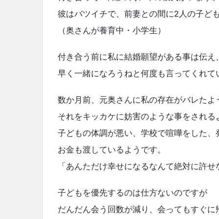
o
ェ
彼はバツイチで、前妻との間に2人の子ど
k
Latest
（奥さんが養育中・小学生）
Articles
付き合う前に私に結婚願望がある事は伝え
早く一緒になろうねと何度も言ってくれて
数か月前、元奥さんに私の存在がバレたよ
それをキッカケに妨害のような事をされる
子どもの体調が悪い、学校で喧嘩をした、
お金も渡しているようです。
「あんただけ幸せになるなんて絶対に許せ
子どもを優先するのは仕方ないのですが
だんだん会う回数が減り、会ってもすぐに