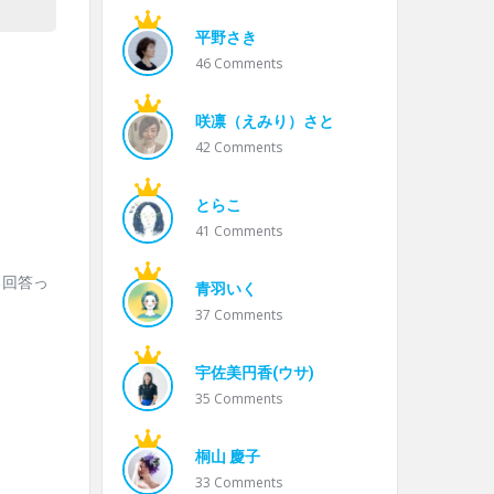
平野さき
46
Comments
咲凛（えみり）さと
42
Comments
とらこ
41
Comments
る回答っ
青羽いく
37
Comments
宇佐美円香(ウサ)
35
Comments
桐山 慶子
33
Comments