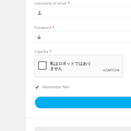
Username or email
*
Password
*
Captcha
*
Remember Me!