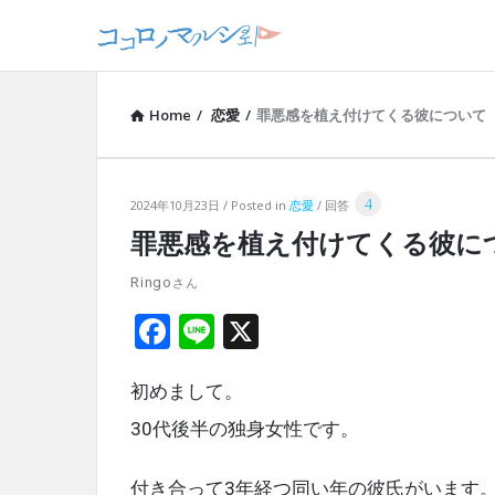
Home
/
恋愛
/
罪悪感を植え付けてくる彼について
4
コ
2024年10月23日
Posted in
恋愛
回答
罪悪感を植え付けてくる彼に
コ
Ringo
ロ
F
Li
X
ノ
a
n
マ
初めまして。
ce
e
ル
b
30代後半の独身女性です。
o
シ
付き合って3年経つ同い年の彼氏がいます