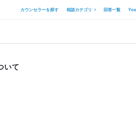
コ
コ
カウンセラーを探す
相談カテゴリ
回答一覧
Yo
コ
コ
ロ
ロ
ノ
ノ
マ
マ
ル
ル
ついて
シ
シ
ェ
ェ
Navigation
。