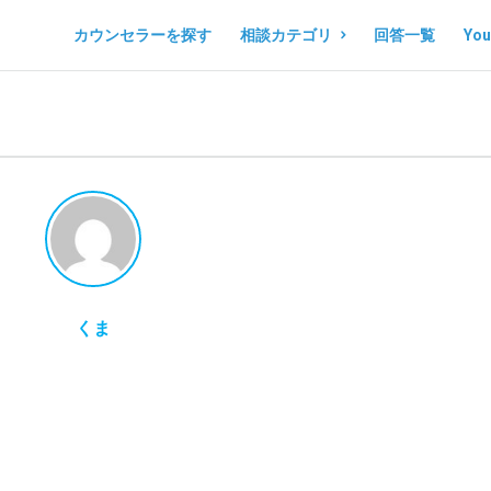
コ
コ
カウンセラーを探す
相談カテゴリ
回答一覧
Yo
コ
コ
ロ
ロ
ノ
ノ
マ
マ
ル
ル
シ
シ
ェ
ェ
Navigation
くま