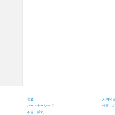
Footer
恋愛
人間関
パートナーシップ
仕事、
不倫・浮気