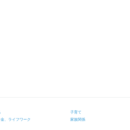
係
子育て
お金、ライフワーク
家族関係