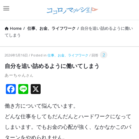
Home
/
仕事、お金、ライフワーク
/
自分を追い詰めるように働い
てしまう
コ
2
2026年5月16日
Posted in
仕事、お金、ライフワーク
回答
コ
自分を追い詰めるように働いてしまう
ロ
あーちゃん
ノ
F
Li
X
マ
a
n
ル
働き方について悩んでいます。
ce
e
シ
b
どんな仕事をしてもだんだんとハードワークになって
ェ
o
しまいます。でもお金の心配が強く、なかなかこのパ
Latest
o
ターンをやめられません。