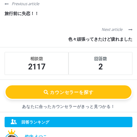
Previous article
旅行前に失恋！！
Next article
色々頑張ってきたけど疲れました
Sidebar
Stats
2117
2
あなたに合ったカウンセラーが
きっと見つかる！
回答ランキング
竹内 えつこ