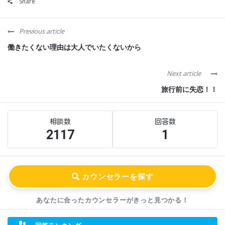
Share
Previous article
働きたくない理由は大人でいたくないから
Next article
旅行前に失恋！！
Sidebar
Stats
2117
1
あなたに合ったカウンセラーが
きっと見つかる！