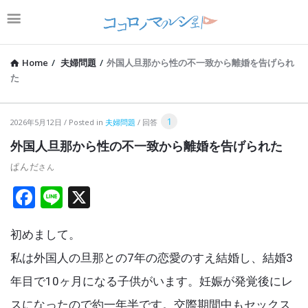
Home
/
夫婦問題
/
外国人旦那から性の不一致から離婚を告げられ
た
コ
1
2026年5月12日
Posted in
夫婦問題
回答
コ
外国人旦那から性の不一致から離婚を告げられた
ロ
ぱんだ
ノ
F
Li
X
マ
a
n
ル
初めまして。
ce
e
シ
b
私は外国人の旦那との7年の恋愛のすえ結婚し、結婚3
ェ
o
年目で10ヶ月になる子供がいます。妊娠が発覚後にレ
Latest
o
スになったので約一年半です。交際期間中もセックス