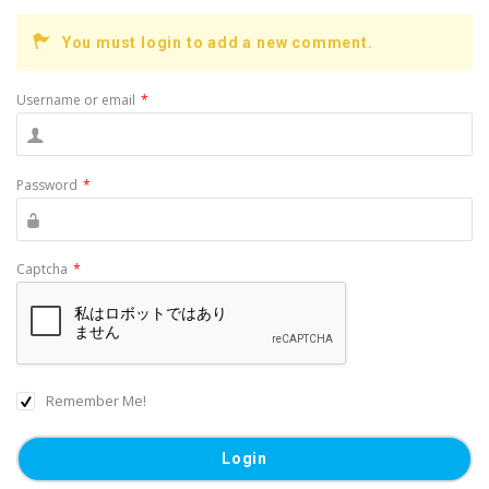
o
You must login to add a new comment.
o
k
Username or email
*
Password
*
Captcha
*
Remember Me!