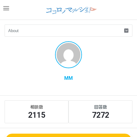
MM
Sidebar
Stats
2115
7272