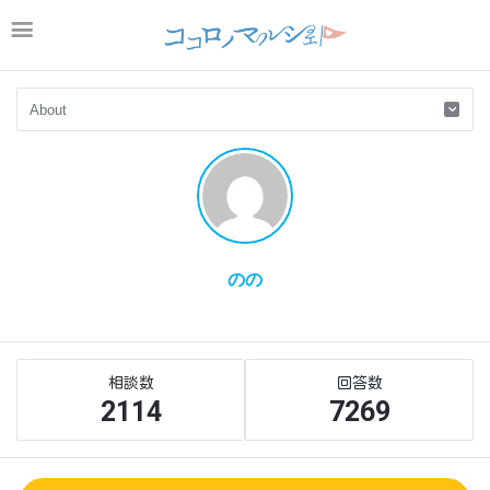
のの
Sidebar
Stats
2114
7269